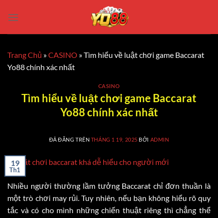
Chuyển
đến
nội
dung
Trang Chủ
»
CASINO
»
Tìm hiểu về luật chơi game Baccarat
Yo88 chính xác nhất
CASINO
Tìm hiểu về luật chơi game Baccarat
Yo88 chính xác nhất
ĐÃ ĐĂNG TRÊN
THÁNG 1 19, 2025
BỞI
ADMIN
19
Th1
Nhiều người thường lầm tưởng Baccarat chỉ đơn thuần là
một trò chơi may rủi. Tuy nhiên, nếu bạn không hiểu rõ quy
tắc và có cho mình những chiến thuật riêng thì chẳng thể