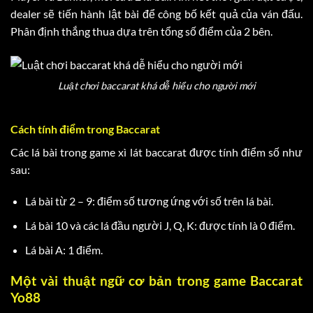
dealer sẽ tiến hành lật bài để công bố kết quả của ván đấu.
Phân định thắng thua dựa trên tổng số điểm của 2 bên.
Luật chơi baccarat khá dễ hiểu cho người mới
Cách tính điểm trong Baccarat
Các lá bài trong game xì lát baccarat được tính điểm số như
sau:
Lá bài từ 2 – 9: điểm số tương ứng với số trên lá bài.
Lá bài 10 và các lá đầu người J, Q, K: được tính là 0 điểm.
Lá bài A: 1 điểm.
Một vài thuật ngữ cơ bản trong game Baccarat
Yo88