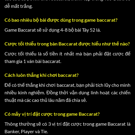
dễ mất trắng.
Có bao nhiêu bộ bài được dùng trong game baccarat?
Game Baccarat sẽ sử dụng 4-8 bộ bài Tây 52 lá.
Cược tối thiểu trong bàn Baccarat được hiểu như thế nào?
Cược tối thiểu là số tiền ít nhất mà bạn phải đặt cược để
tham gia 1 ván bài baccarat.
Cách luôn thắng khi chơi baccarat?
Để có thể thắng khi chơi baccarat, bạn phải tích lũy cho mình
nhiều kinh nghiệm. Đồng thời vận dụng linh hoạt các chiến
thuật mà các cao thủ lâu năm đã chia sẻ.
Có mấy vị trí đặt cược trong game Baccarat?
Thông thường sẽ có 3 vị trí đặt cược trong game Baccarat là
Banker, Player và Tie.