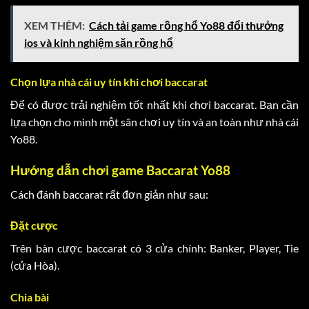
XEM THÊM:
Cách tải game rồng hổ Yo88 đổi thưởng
ios và kinh nghiệm săn rồng hổ
Chọn lựa nhà cái uy tín khi chơi baccarat
Để có được trải nghiệm tốt nhất khi chơi baccarat. Bạn cần
lựa chọn cho mình một sân chơi uy tín và an toàn như nhà cái
Yo88.
Hướng dẫn chơi game Baccarat Yo88
Cách đánh baccarat rất đơn giản như sau:
Đặt cược
Trên bàn cược baccarat có 3 cửa chính: Banker, Player, Tie
(cửa Hòa).
Chia bài