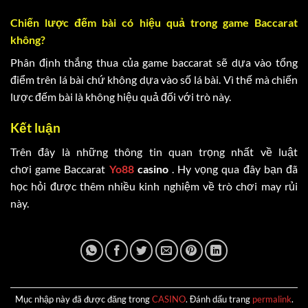
Chiến lược đếm bài có hiệu quả trong game Baccarat
không?
Phân định thắng thua của game baccarat sẽ dựa vào tổng
điểm trên lá bài chứ không dựa vào số lá bài. Vì thế mà chiến
lược đếm bài là không hiệu quả đối với trò này.
Kết luận
Trên đây là những thông tin quan trọng nhất về luật
chơi game Baccarat
Yo88
casino
. Hy vọng qua đây bạn đã
học hỏi được thêm nhiều kinh nghiệm về trò chơi may rủi
này.
Mục nhập này đã được đăng trong
CASINO
. Đánh dấu trang
permalink
.