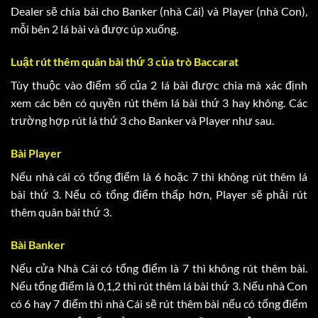
Dealer sẽ chia bài cho Banker (nhà Cái) và Player (nhà Con),
mỗi bên 2 lá bài và được úp xuống.
Luật rút thêm quân bài thứ 3 của trò Baccarat
Tùy thuộc vào điểm số của 2 lá bài được chia mà xác định
xem các bên có quyền rút thêm lá bài thứ 3 hay không. Các
trường hợp rút lá thứ 3 cho Banker và Player như sau.
Bài Player
Nếu nhà cái có tổng điểm là 6 hoặc 7 thì không rút thêm lá
bài thứ 3. Nếu có tổng điểm thấp hơn, Player sẽ phải rút
thêm quân bài thứ 3.
Bài Banker
Nếu cửa Nhà Cái có tổng điểm là 7 thì không rút thêm bài.
Nếu tổng điểm là 0,1,2 thì rút thêm lá bài thứ 3. Nếu nhà Con
có 6 hay 7 điểm thì nhà Cái sẽ rút thêm bài nếu có tổng điểm