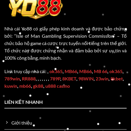
Nhà cái Yo88 có giấy phép kinh doanh và được bảo chứng
bởi: “Isle of Man Gambling Supervision Commission” – Tổ
chức bảo hộ game cá cược trực tuyến nổi tiếng trên thế giới.
Tổ chức này được chứng nhận và đảm bảo bởi sự uy tín và
100% công bằng, minh bạch.
Link truy cập nhà cái:
,
ok365
,
MB66
,
MB66
,
MB 66
,
ok365
,
789win
,
RR888
, , , , , , ,
789P
,
8KBET
,
98WIN
,
23win
,
8kbet
,
kuwin
,
mb66
,
gk88
,
u888 casino
LIÊN KẾT NHANH
Giới thiệu