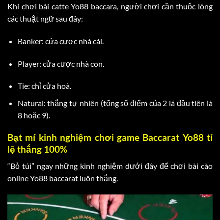
Khi chơi bài catte Yo88 baccara, người chơi cần thuộc lòng
các thuật ngữ sau đây:
Banker: cửa cược nhà cái.
Player: cửa cược nhà con.
Tie: chỉ cửa hoà.
Natural: thắng tự nhiên (tổng số điểm của 2 lá đầu tiên là
8 hoặc 9).
Bạt mí kinh nghiệm chơi game Baccarat Yo88 tỉ
lệ thắng 100%
“Bỏ túi” ngay những kinh nghiệm dưới đây để chơi bài cào
online Yo88 baccarat luôn thắng.