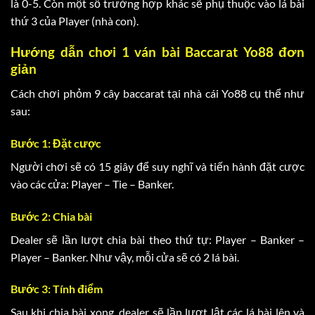
là 0-5. Còn một số trường hợp khác sẽ phụ thuộc vào lá bài
thứ 3 của Player (nhà con).
Hướng dẫn chơi 1 ván bài Baccarat Yo88 đơn
giản
Cách chơi phỏm 9 cây baccarat tại nhà cái Yo88 cụ thể như
sau:
Bước 1: Đặt cược
Người chơi sẽ có 15 giây để suy nghĩ và tiến hành đặt cược
vào các cửa: Player – Tie – Banker.
Bước 2: Chia bài
Dealer sẽ lần lượt chia bài theo thứ tự: Player – Banker –
Player – Banker. Như vậy, mỗi cửa sẽ có 2 lá bài.
Bước 3: Tính điểm
Sau khi chia bài xong, dealer sẽ lần lượt lật các lá bài lên và