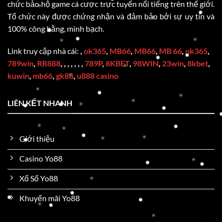
chức bảo hộ game cá cược trực tuyến nổi tiếng trên thế giới.
Tổ chức này được chứng nhận và đảm bảo bởi sự uy tín và
100% công bằng, minh bạch.
Link truy cập nhà cái:
,
ok365
,
MB66
,
MB66
,
MB 66
,
ok365
,
789win
,
RR888
, , , , , , ,
789P
,
8KBET
,
98WIN
,
23win
,
8kbet
,
kuwin
,
mb66
,
gk88
,
u888 casino
LIÊN KẾT NHANH
Giới thiệu
Casino Yo88
Xổ Số Yo88
Khuyến mãi Yo88