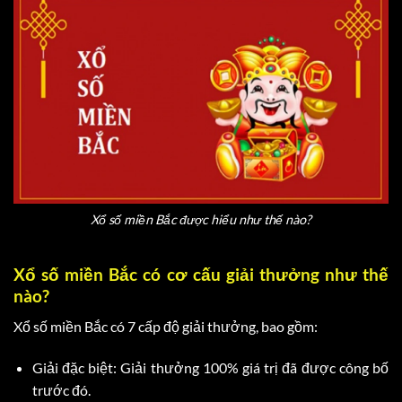
Xổ số miền Bắc được hiểu như thế nào?
Xổ số miền Bắc có cơ cấu giải thưởng như thế
nào?
Xổ số miền Bắc có 7 cấp độ giải thưởng, bao gồm:
Giải đặc biệt: Giải thưởng 100% giá trị đã được công bố
trước đó.